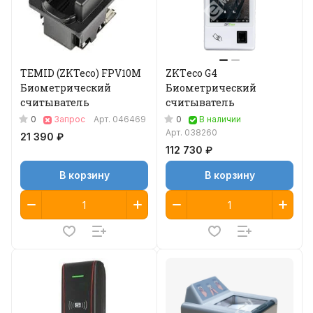
TEMID (ZKTeco) FPV10M
ZKТeco G4
Биометрический
Биометрический
считыватель
считыватель
0
0
Запрос
Арт.
046469
В наличии
Арт.
038260
21 390 ₽
112 730 ₽
В корзину
В корзину