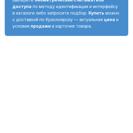
доступа
по методу идентификации и интерфейсу
в каталоге либо запросите подбор.
Купить
можно
с доставкой по Красноярску — актуальная
цена
и
условия
продажи
в карточке товара.