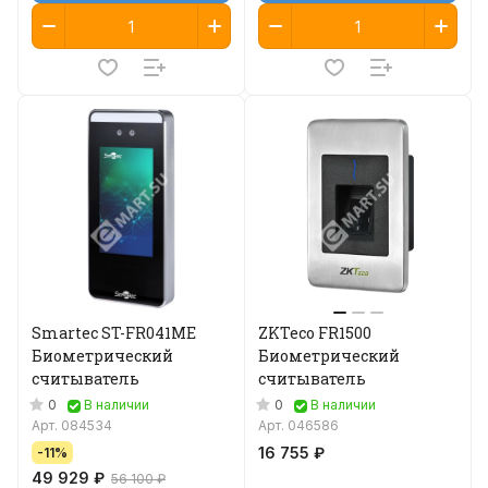
Smartec ST-FR041ME
ZKTeco FR1500
Биометрический
Биометрический
считыватель
считыватель
0
0
В наличии
В наличии
Арт.
084534
Арт.
046586
16 755 ₽
-11%
49 929 ₽
56 100 ₽