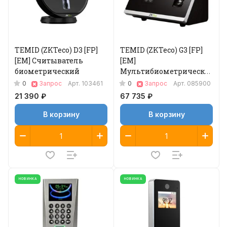
TEMID (ZKTeco) D3 [FP]
TEMID (ZKTeco) G3 [FP]
[EM] Считыватель
[EM]
биометрический
Мультибиометрический
терминал учета
0
0
Запрос
Арт.
103461
Запрос
Арт.
085900
рабочего времени
21 390 ₽
67 735 ₽
В корзину
В корзину
НОВИНКА
НОВИНКА