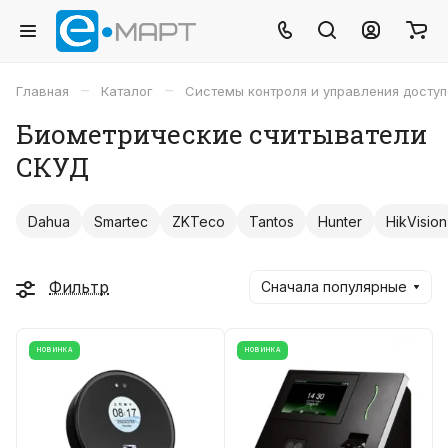
–
–
Главная
Каталог
Системы контроля и управления досту
Биометрические считыватели
СКУД
Dahua
Smartec
ZKTeco
Tantos
Hunter
HikVision
Фильтр
Сначала популярные
НОВИНКА
НОВИНКА