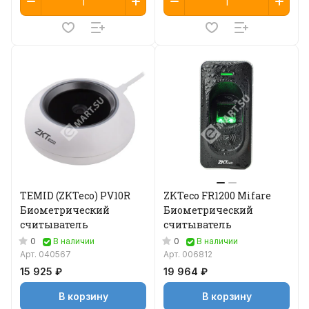
TEMID (ZKTeco) PV10R
ZKTeco FR1200 Mifare
Биометрический
Биометрический
считыватель
считыватель
0
0
В наличии
В наличии
Арт.
040567
Арт.
006812
15 925 ₽
19 964 ₽
В корзину
В корзину