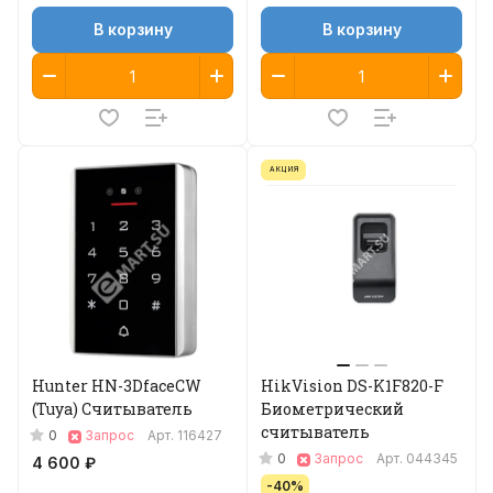
В корзину
В корзину
АКЦИЯ
Hunter HN-3DfaceCW
HikVision DS-K1F820-F
(Tuya) Считыватель
Биометрический
считыватель
0
Запрос
Арт.
116427
0
Запрос
Арт.
044345
4 600 ₽
-40%