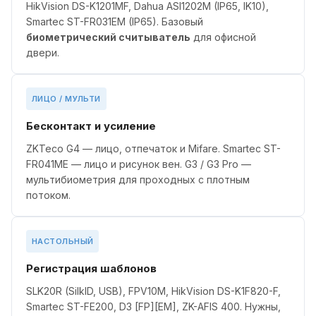
HikVision DS-K1201MF, Dahua ASI1202M (IP65, IK10),
Smartec ST-FR031EM (IP65). Базовый
биометрический считыватель
для офисной
двери.
ЛИЦО / МУЛЬТИ
Бесконтакт и усиление
ZKTeco G4 — лицо, отпечаток и Mifare. Smartec ST-
FR041ME — лицо и рисунок вен. G3 / G3 Pro —
мультибиометрия для проходных с плотным
потоком.
НАСТОЛЬНЫЙ
Регистрация шаблонов
SLK20R (SilkID, USB), FPV10M, HikVision DS-K1F820-F,
Smartec ST-FE200, D3 [FP][EM], ZK-AFIS 400. Нужны,