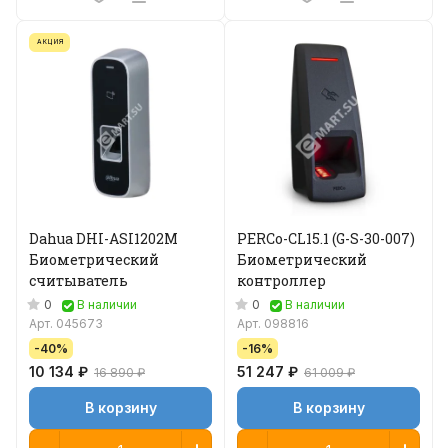
АКЦИЯ
Dahua DHI-ASI1202M
PERCo-CL15.1 (G-S-30-007)
Биометрический
Биометрический
считыватель
контроллер
0
0
В наличии
В наличии
Арт.
045673
Арт.
098816
-40%
-16%
10 134 ₽
51 247 ₽
16 890 ₽
61 009 ₽
В корзину
В корзину