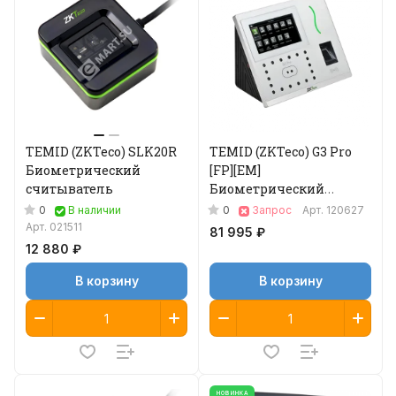
TEMID (ZKTeco) SLK20R
TEMID (ZKTeco) G3 Pro
Биометрический
[FP][EM]
считыватель
Биометрический
терминал
0
0
В наличии
Запрос
Арт.
120627
Арт.
021511
81 995 ₽
12 880 ₽
В корзину
В корзину
НОВИНКА