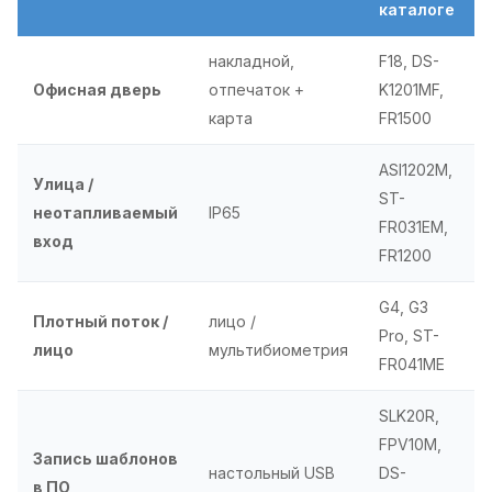
каталоге
накладной,
F18, DS-
Офисная дверь
отпечаток +
K1201MF,
карта
FR1500
ASI1202M,
Улица /
ST-
неотапливаемый
IP65
FR031EM,
вход
FR1200
G4, G3
Плотный поток /
лицо /
Pro, ST-
лицо
мультибиометрия
FR041ME
SLK20R,
FPV10M,
Запись шаблонов
настольный USB
DS-
в ПО