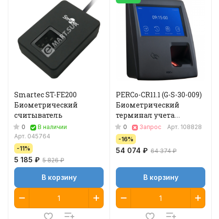
Smartec ST-FE200
PERCo-CR11.1 (G-S-30-009)
Биометрический
Биометрический
считыватель
терминал учета
рабочего времени
0
0
В наличии
Запрос
Арт.
108828
Арт.
045764
-16%
-11%
54 074 ₽
64 374 ₽
5 185 ₽
5 826 ₽
В корзину
В корзину