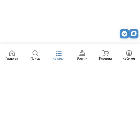
Главная
Поиск
Каталог
Услуги
Корзина
Кабинет
Каталог
Услуги
Бренды
Блог
Оплата
Доставка
Гарантия
Контакты
8 800 511-77-41
mail@emart.su
Красноярск, ул. Ястынская, д. 47в/10