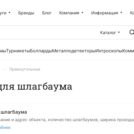
уги
Бренды
Блог
Компания
Информация
К
Каталог
емы
Турникеты
Болларды
Металлодетекторы
Интроскопы
Комм
–
Прямоугольные
для шлагбаума
и шлагбаума
вание и адрес объекта, количество шлагбаумов, ширина проезда
обнее