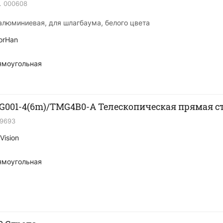
.
000608
 алюминиевая, для шлагбаума, белого цвета
orHan
ямоугольная
MG001-4(6m)/TMG4B0-A Телескопическая прямая с
19693
Vision
ямоугольная