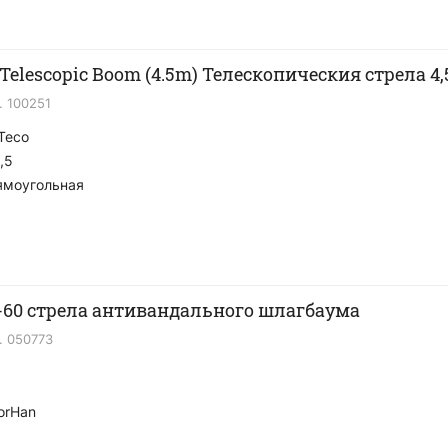
Telescopic Boom (4.5m) Телескопическия стрела 4,
.
100251
Teco
,5
ямоугольная
-60 стрела антивандального шлагбаума
.
050773
orHan