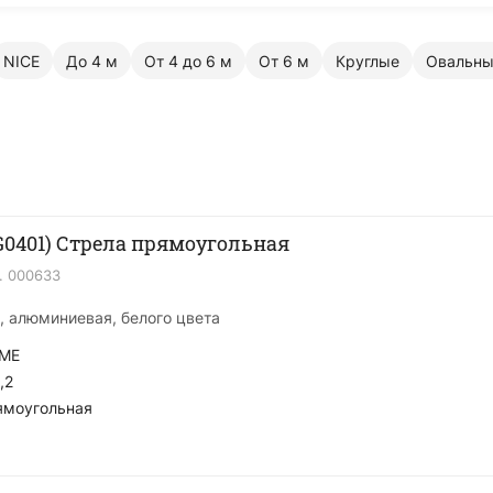
NICE
До 4 м
От 4 до 6 м
От 6 м
Круглые
Овальн
G0401) Стрела прямоугольная
.
000633
, алюминиевая, белого цвета
ME
,2
ямоугольная