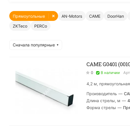
Прямоугольные
AN-Motors
CAME
DoorHan
ZKTeco
PERCo
Сначала популярные
CAME G0401 (001
0
В наличии
Арт
4,2 м, прямоугольная
Производитель
—
CA
Длина стрелы, м
—
4
Форма стрелы
—
Пр