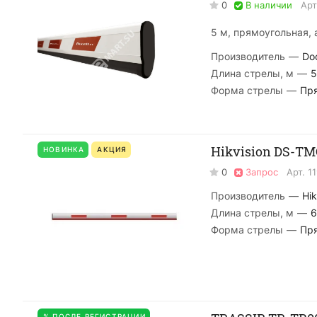
0
В наличии
Арт
5 м, прямоугольная,
Производитель
—
Do
Длина стрелы, м
—
5
Форма стрелы
—
Пр
Hikvision DS-T
НОВИНКА
АКЦИЯ
0
Запрос
Арт.
1
Производитель
—
Hik
Длина стрелы, м
—
6
Форма стрелы
—
Пр
% ПОСЛЕ РЕГИСТРАЦИИ