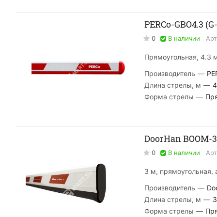
PERCo-GBO4.3 (G-
0
В наличии
Арт
Прямоугольная, 4.3 
Производитель
—
PE
Длина стрелы, м
—
4
Форма стрелы
—
Пр
DoorHan BOOM-3
0
В наличии
Арт
3 м, прямоугольная,
Производитель
—
Do
Длина стрелы, м
—
3
Форма стрелы
—
Пр