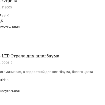
0 Стрела
.
119005
ASSIR
,5
ямоугольная
-LED Стрела для шлагбаума
.
000612
алюминиевая, с подсветкой для шлагбаума, белого цвета
orHan
ямоугольная