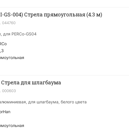
I-GS-004) Стрела прямоугольная (4.3 м)
.
044760
м, для PERCo-GS04
RCo
,3
ямоугольная
 Стрела для шлагбаума
.
000603
 алюминиевая, для шлагбаума, белого цвета
orHan
ямоугольная