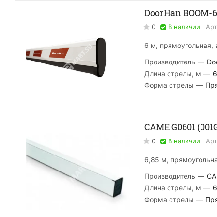
DoorHan BOOM-6
0
В наличии
Арт
6 м, прямоугольная,
Производитель
—
Do
Длина стрелы, м
—
6
Форма стрелы
—
Пр
CAME G0601 (001
0
В наличии
Арт
6,85 м, прямоугольна
Производитель
—
CA
Длина стрелы, м
—
6
Форма стрелы
—
Пр