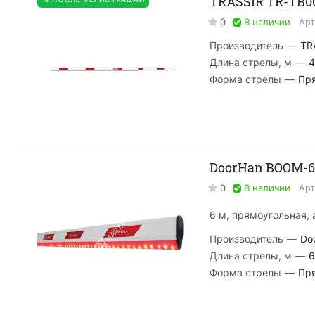
TRASSIR TR-TB0
0
В наличии
Арт
Производитель
—
TR
Длина стрелы, м
—
4
Форма стрелы
—
Пр
DoorHan BOOM-6
0
В наличии
Арт
6 м, прямоугольная, 
Производитель
—
Do
Длина стрелы, м
—
6
Форма стрелы
—
Пр