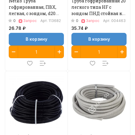
Netko Труба
Труба гофрированная 20
гофрированная, ПВХ,
легкого типа HF с
легкая, с зондом, d20
зондом ПНД стойкая к
мм, серая, 100м "УП"
УФ, 100 м
0
0
Запрос
Арт.
113682
Запрос
Арт.
004463
(аналог 69784)
26.78 ₽
35.74 ₽
В корзину
В корзину