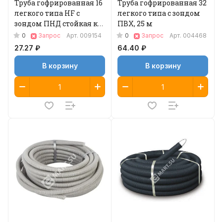
Труба гофрированная 16
Труба гофрированная 32
легкого типа HF с
легкого типа с зондом
зондом ПНД стойкая к
ПВХ, 25 м
УФ, 100 м
0
0
Запрос
Арт.
009154
Запрос
Арт.
004468
27.27 ₽
64.40 ₽
В корзину
В корзину