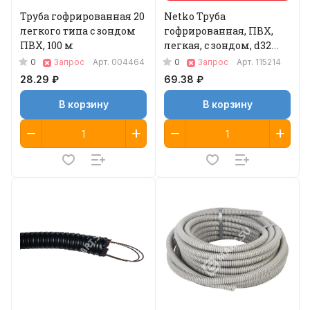
Труба гофрированная 20
Netko Труба
легкого типа с зондом
гофрированная, ПВХ,
ПВХ, 100 м
легкая, с зондом, d32
мм, серая, 50м "УП"
0
0
Запрос
Арт.
004464
Запрос
Арт.
115214
28.29 ₽
69.38 ₽
В корзину
В корзину