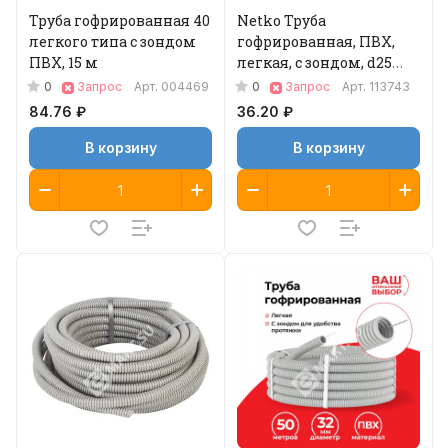
Труба гофрированная 40
Netko Труба
легкого типа с зондом
гофрированная, ПВХ,
ПВХ, 15 м
легкая, с зондом, d25
мм, серая, 75м "УП"
0
0
Запрос
Арт.
004469
Запрос
Арт.
113743
(аналог 69785)
84.76 ₽
36.20 ₽
В корзину
В корзину