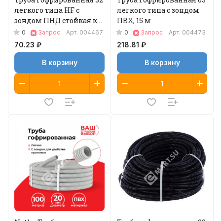
легкого типа HF с
легкого типа с зондом
зондом ПНД стойкая к
ПВХ, 15 м
УФ, 25 м 1
0
0
Запрос
Арт.
004467
Запрос
Арт.
004473
70.23 ₽
218.81 ₽
В корзину
В корзину