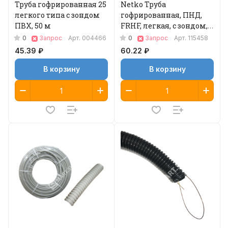
Труба гофрированная 25
Netko Труба
легкого типа с зондом
гофрированная, ПНД,
ПВХ, 50 м
FRHF, легкая, с зондом,
d16 мм, черная, 100м
0
0
Запрос
Арт.
004466
Запрос
Арт.
115458
"УП"
45.39 ₽
60.22 ₽
В корзину
В корзину