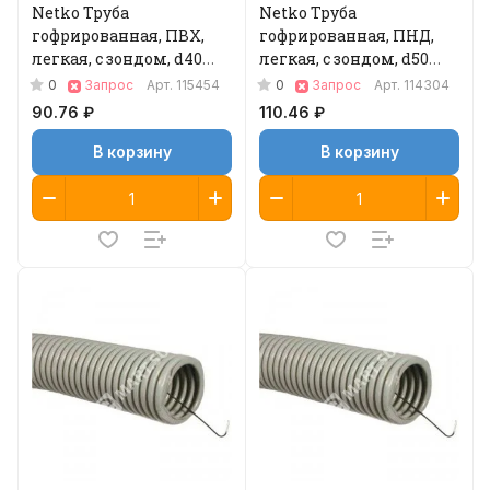
Netko Труба
Netko Труба
гофрированная, ПВХ,
гофрированная, ПНД,
легкая, с зондом, d40
легкая, с зондом, d50
мм, серая, 25м "УП"
мм, черная, 30м "С"
0
0
Запрос
Арт.
115454
Запрос
Арт.
114304
90.76 ₽
110.46 ₽
В корзину
В корзину