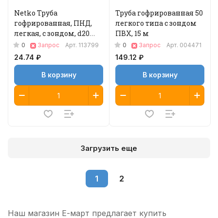
Netko Труба
Труба гофрированная 50
гофрированная, ПНД,
легкого типа с зондом
легкая, с зондом, d20
ПВХ, 15 м
мм, черная, 100м "С"
0
0
Запрос
Арт.
113799
Запрос
Арт.
004471
24.74 ₽
149.12 ₽
В корзину
В корзину
Загрузить еще
1
2
Наш магазин Е-март предлагает купить