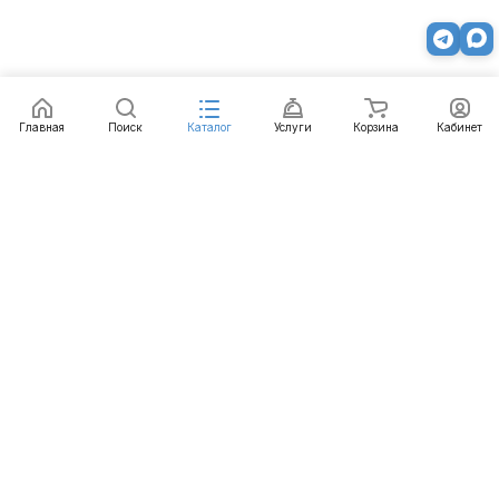
Главная
Поиск
Каталог
Услуги
Корзина
Кабинет
Каталог
Услуги
Бренды
Блог
Оплата
Доставка
Гарантия
Контакты
8 800 511-77-41
mail@emart.su
Красноярск, ул. Ястынская, д. 47в/10
© 2026 emart.su - системы безопасности. Все права