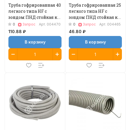
Труба гофрированная 40
Труба гофрированная 25
легкого типа HF с
легкого типа HF с
зондом ПНД стойкая к
зондом ПНД стойкая к
УФ, 15 м 1
УФ, 50 м 1
0
0
Запрос
Арт.
004470
Запрос
Арт.
004465
110.88 ₽
46.80 ₽
В корзину
В корзину