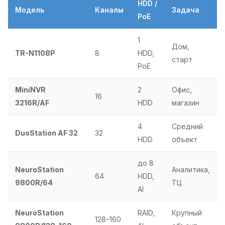
HDD /
Модель
Каналы
Задача
PoE
1
Дом,
TR-N1108P
8
HDD,
старт
PoE
MiniNVR
2
Офис,
16
3216R/AF
HDD
магазин
4
Средний
DuoStation AF 32
32
HDD
объект
до 8
NeuroStation
Аналитика,
64
HDD,
9800R/64
ТЦ
AI
NeuroStation
RAID,
Крупный
128–160