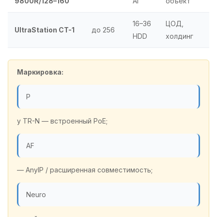
9800R/128–160
AI
объект
16–36
ЦОД,
UltraStation CT-1
до 256
HDD
холдинг
Маркировка:
P
у TR-N — встроенный PoE;
AF
— AnyIP / расширенная совместимость;
Neuro