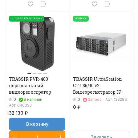
% ПОСЛЕ РЕГИСТРАЦИИ
НОВИНКА
TRASSIR PVR-400
TRASSIR UltraStation
персональный
CT-1 36/10 v2
видеорегистратор
Видеорегистратор IP
0
0
В наличии
Запрос
Арт.
123288
Арт.
040353
0 ₽
32 130 ₽
В корзину
Заказать