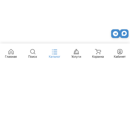
Главная
Поиск
Каталог
Услуги
Корзина
Кабинет
Каталог
Услуги
Бренды
Блог
Оплата
Доставка
Гарантия
Контакты
8 800 511-77-41
mail@emart.su
Красноярск, ул. Ястынская, д. 47в/10