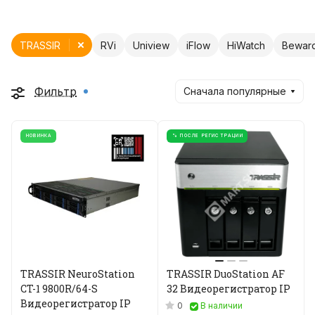
TRASSIR
RVi
Uniview
iFlow
HiWatch
Bewar
Фильтр
Сначала популярные
НОВИНКА
% ПОСЛЕ РЕГИСТРАЦИИ
TRASSIR NeuroStation
TRASSIR DuoStation AF
CT-1 9800R/64-S
32 Видеорегистратор IP
Видеорегистратор IP
0
В наличии