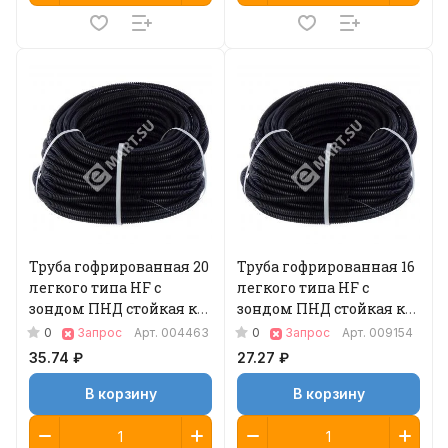
Труба гофрированная 20
Труба гофрированная 16
легкого типа HF с
легкого типа HF с
зондом ПНД стойкая к
зондом ПНД стойкая к
УФ, 100 м
УФ, 100 м
0
0
Запрос
Арт.
004463
Запрос
Арт.
009154
35.74 ₽
27.27 ₽
В корзину
В корзину