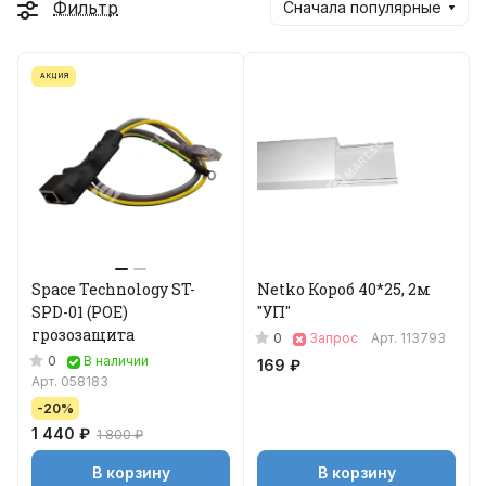
Фильтр
Сначала популярные
АКЦИЯ
Space Technology ST-
Netko Короб 40*25, 2м
SPD-01 (POE)
"УП"
грозозащита
0
Запрос
Арт.
113793
0
В наличии
169 ₽
Арт.
058183
-20%
1 440 ₽
1 800 ₽
В корзину
В корзину