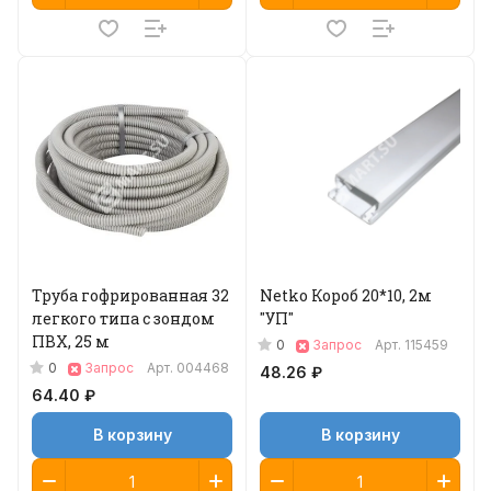
Труба гофрированная 32
Netko Короб 20*10, 2м
легкого типа с зондом
"УП"
ПВХ, 25 м
0
Запрос
Арт.
115459
0
Запрос
Арт.
004468
48.26 ₽
64.40 ₽
В корзину
В корзину