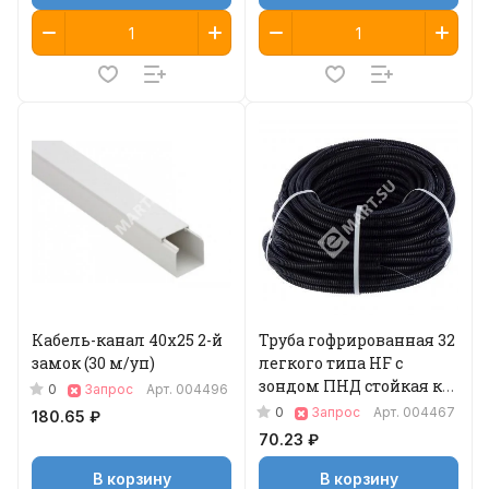
Кабель-канал 40х25 2-й
Труба гофрированная 32
замок (30 м/уп)
легкого типа HF с
зондом ПНД стойкая к
0
Запрос
Арт.
004496
УФ, 25 м 1
0
Запрос
Арт.
004467
180.65 ₽
70.23 ₽
В корзину
В корзину