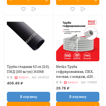
Труба гладкая 63 сл (3,0),
Netko Труба
ПНД (100 м/уп) 161068
гофрированная, ПВХ,
легкая, с зондом, d20
0
Запрос
Арт.
004532
мм, серая, 100м "УП"
0
Запрос
Арт.
113682
406.49 ₽
(аналог 69784)
26.78 ₽
В корзину
В корзину