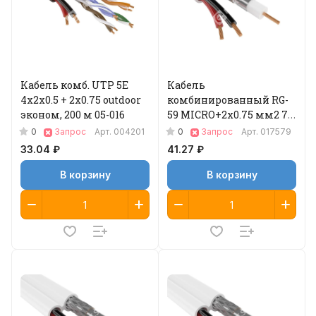
Кабель комб. UTP 5E
Кабель
4x2x0.5 + 2x0.75 outdoor
комбинированный RG-
эконом, 200 м 05-016
59 MICRO+2x0.75 мм2 75
Ом, белый, 200 м 04-620
0
0
Запрос
Арт.
004201
Запрос
Арт.
017579
33.04 ₽
41.27 ₽
В корзину
В корзину