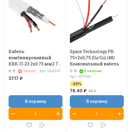
Кабель
Space Technology РК
комбинированный
75+2х0,75 (Cu/Cu) (48)
КВК-П-2Э 2x0.75 мм2 75
Коаксиальный кабель
Ом, плоский, outdoor, с
0
0
Запрос
Арт.
004241
В наличии
тросом, 200 м 04-008
Арт.
097282
37.17 ₽
-20%
78.40 ₽
98 ₽
В корзину
В корзину