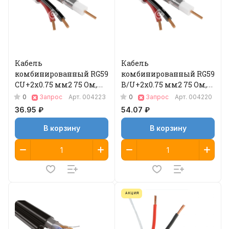
Кабель
Кабель
комбинированный RG59
комбинированный RG59
CU+2x0.75 мм2 75 Ом,
B/U+2x0.75 мм2 75 Ом,
черный, 200 м 04-125
Outdoor, 200 м 04-520
0
0
Запрос
Арт.
004223
Запрос
Арт.
004220
36.95 ₽
54.07 ₽
В корзину
В корзину
АКЦИЯ