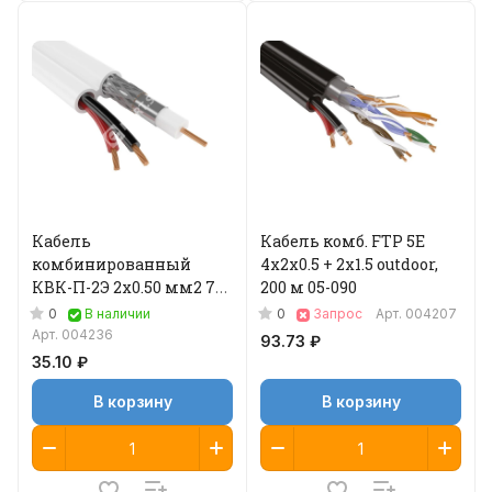
Кабель
Кабель комб. FTP 5E
комбинированный
4x2x0.5 + 2x1.5 outdoor,
КВК-П-2Э 2x0.50 мм2 75
200 м 05-090
Ом, outdoor, 200 м 04-015
0
0
В наличии
Запрос
Арт.
004207
Арт.
004236
93.73 ₽
35.10 ₽
В корзину
В корзину