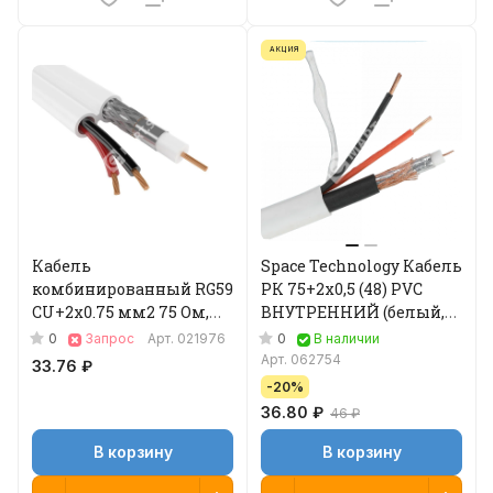
АКЦИЯ
Кабель
Space Technology Кабель
комбинированный RG59
РК 75+2х0,5 (48) PVC
CU+2x0.75 мм2 75 Ом,
ВНУТРЕННИЙ (белый,
белый, 500 м 04-127
200м)
0
0
Запрос
Арт.
021976
В наличии
Арт.
062754
33.76 ₽
-20%
36.80 ₽
46 ₽
В корзину
В корзину