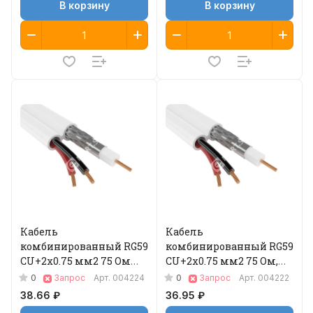
В корзину
В корзину
Кабель
Кабель
комбинированный RG59
комбинированный RG59
CU+2x0.75 мм2 75 Ом
CU+2x0.75 мм2 75 Ом,
outdoor, 200 м 04-155
белый, 200 м 04-120
0
0
Запрос
Арт.
004224
Запрос
Арт.
004222
38.66 ₽
36.95 ₽