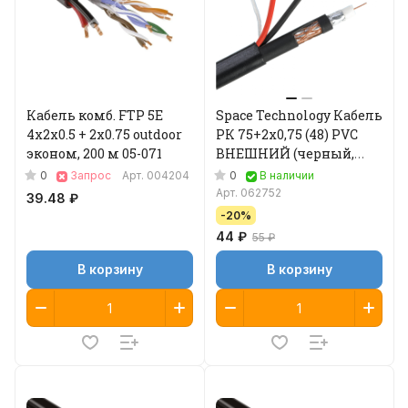
Кабель комб. FTP 5E
Space Technology Кабель
4x2x0.5 + 2x0.75 outdoor
РК 75+2х0,75 (48) PVC
эконом, 200 м 05-071
ВНЕШНИЙ (черный,
200м)
0
0
Запрос
Арт.
004204
В наличии
Арт.
062752
39.48 ₽
-20%
44 ₽
55 ₽
В корзину
В корзину