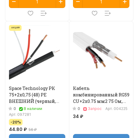
АКЦИЯ
Space Technology РК
Кабель
75+2х0,75 (48) PE
комбинированный RG59
ВНЕШНИЙ (черный,
CU+2x0.75 мм2 75 Ом,
200м) Коаксиальный
плоский, белый, 200 м
0
0
В наличии
Запрос
Арт.
004225
кабель
04-134
Арт.
097281
34 ₽
-20%
44.80 ₽
56 ₽