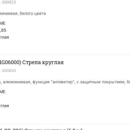
.
000623
миниевая, белого цвета
ME
,85
глая
1G06000) Стрела круглая
.
000620
я, алюминиевая, функция "антиветер", с защитным покрытием, б
ME
глая