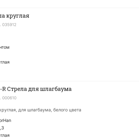
ла круглая
.
035912
нтом
глая
-R Стрела для шлагбаума
.
000610
круглая, для шлагбаума, белого цвета
orHan
,3
глая