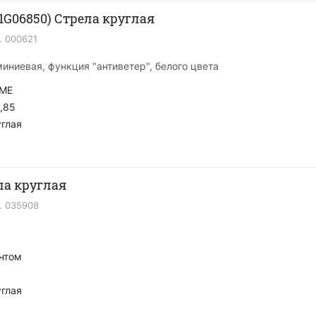
1G06850) Стрела круглая
.
000621
миниевая, функция "антиветер", белого цвета
ME
,85
глая
ла круглая
.
035908
нтом
глая