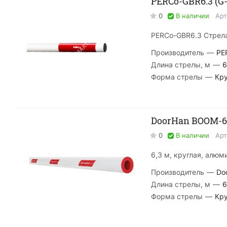
PERCo-GBR6.3 (G-
0
В наличии
Арт
PERCo-GBR6.3 Стрела
Производитель
—
PE
Длина стрелы, м
—
6
Форма стрелы
—
Кру
DoorHan BOOM-6
0
В наличии
Арт
6,3 м, круглая, алюм
Производитель
—
Do
Длина стрелы, м
—
6
Форма стрелы
—
Кру