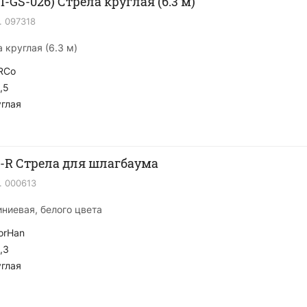
I-GS-026) Стрела круглая (6.3 м)
.
097318
 круглая (6.3 м)
RCo
,5
глая
-R Стрела для шлагбаума
.
000613
иниевая, белого цвета
orHan
,3
глая