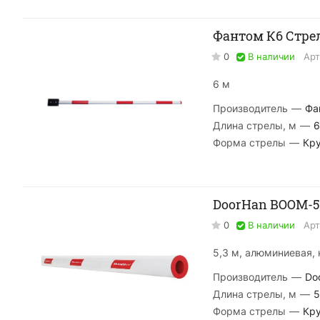
Фантом К6 Стре
0
В наличии
Арт
6 м
Производитель
—
Фа
Длина стрелы, м
—
6
Форма стрелы
—
Кру
DoorHan BOOM-5
0
В наличии
Арт
5,3 м, алюминиевая, 
Производитель
—
Do
Длина стрелы, м
—
5
Форма стрелы
—
Кру