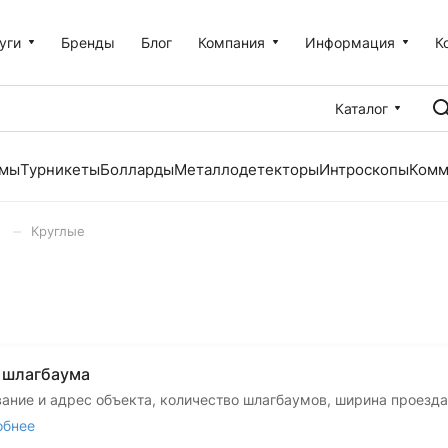
уги
Бренды
Блог
Компания
Информация
К
Каталог
емы
Турникеты
Болларды
Металлодетекторы
Интроскопы
Комм
–
Круглые
и шлагбаума
вание и адрес объекта, количество шлагбаумов, ширина проезда
обнее