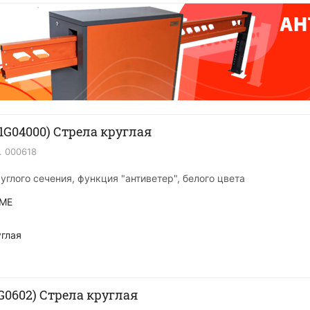
1G04000) Стрела круглая
.
000618
углого сечения, функция "антиветер", белого цвета
ME
глая
G0602) Стрела круглая