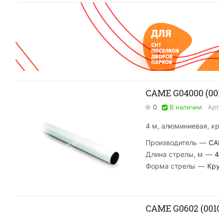
CAME G04000 (00
0
В наличии
Арт
4 м, алюминиевая, кр
Производитель
—
CA
Длина стрелы, м
—
4
Форма стрелы
—
Кру
CAME G0602 (001