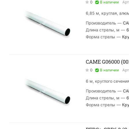
0
В наличии
Арт
6,85 м, круглая, алю
Производитель
—
CA
Длина стрелы, м
—
6
Форма стрелы
—
Кру
CAME G06000 (00
0
В наличии
Арт
6 м, круглого сечени
Производитель
—
CA
Длина стрелы, м
—
6
Форма стрелы
—
Кру