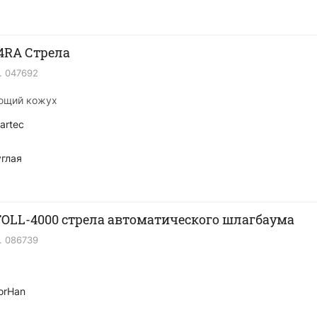
4RA Стрела
.
047692
ующий кожух
artec
глая
OLL-4000 стрела автоматического шлагбаума
.
086739
orHan