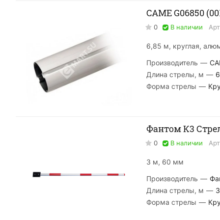
CAME G06850 (00
0
В наличии
Арт
6,85 м, круглая, алю
Производитель
—
CA
Длина стрелы, м
—
6
Форма стрелы
—
Кру
Фантом К3 Стре
0
В наличии
Арт
3 м, 60 мм
Производитель
—
Фа
Длина стрелы, м
—
3
Форма стрелы
—
Кру