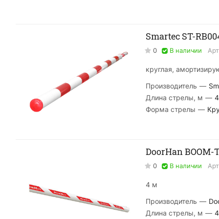
Smartec ST-RB00
0
В наличии
Арт
круглая, амортизир
Производитель
—
Sm
Длина стрелы, м
—
4
Форма стрелы
—
Кру
DoorHan BOOM-T
0
В наличии
Арт
4 м
Производитель
—
Do
Длина стрелы, м
—
4