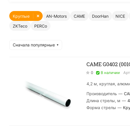
Круглые
AN-Motors
CAME
DoorHan
NICE
ZKTeco
PERCo
Сначала популярные
CAME G0402 (001
0
В наличии
Арт
4,2 м, круглая, алюм
Производитель
—
CA
Длина стрелы, м
—
4
Форма стрелы
—
Кру