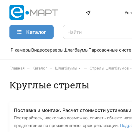
Усл
Каталог
IP камеры
Видеосерверы
Шлагбаумы
Парковочные сист
–
–
–
Главная
Каталог
Шлагбаумы
Стрелы шлагбаумов
Круглые стрелы
Поставка и монтаж. Расчет стоимости установк
Постарайтесь, насколько возможно, описать объект: наз
предпочтения по производителю, срок реализации.
Подр