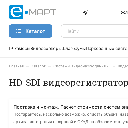
Усл
Каталог
IP камеры
Видеосерверы
Шлагбаумы
Парковочные сист
–
–
–
Главная
Каталог
Системы видеонаблюдения
Виде
HD-SDI видеорегистрато
Поставка и монтаж. Расчёт стоимости систем в
Постарайтесь, насколько возможно, описать объект: наз
архива, интеграция с охраной и СКУД, необходимость у