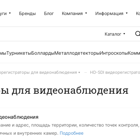
уги
Бренды
Блог
Компания
Информация
К
Каталог
емы
Турникеты
Болларды
Металлодетекторы
Интроскопы
Комм
–
орегистраторы для видеонаблюдения
HD-SDI видеорегистрат
ры для видеонаблюдения
идеонаблюдения
вание и адрес, площадь территории, количество точек контроля
личных и внутренних камер.
Подробнее