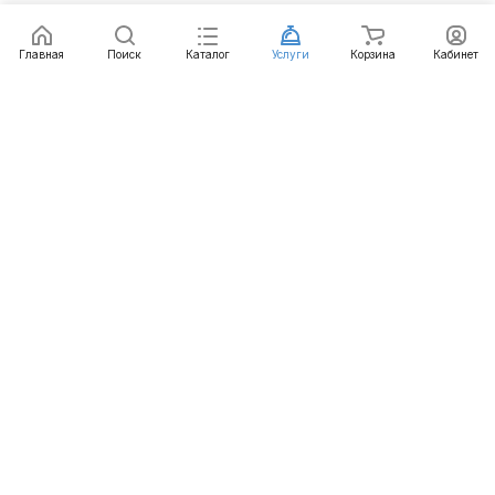
Главная
Поиск
Каталог
Услуги
Корзина
Кабинет
Каталог
Услуги
Бренды
Блог
Оплата
Доставка
Гарантия
Контакты
8 800 511-77-41
mail@emart.su
Красноярск, ул. Ястынская, д. 47в/10
© 2026 emart.su - системы безопасности. Все права
защищены.
Конфиденциальность
Оферта