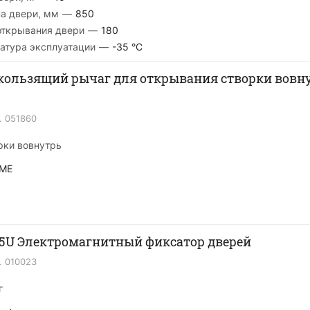
а двери, мм
—
850
открывания двери
—
180
атура эксплуатации
—
-35 °С
кользящий рычаг для открывания створки вовн
.
051860
рки вовнутрь
ME
05U Электромагнитный фиксатор дверей
.
010023
г