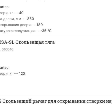
artec
ери, кг
—
40
а двери, мм
—
850
открывания двери
—
180
атура эксплуатации
—
-35 °С
6SA-SL Скользящая тяга
.
010046
artec
ери, кг
—
120
у для