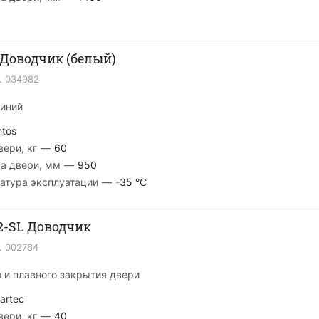
Tantos TS-DC065 Доводчик (белый)
.
034982
миний
ntos
ери, кг
—
60
а двери, мм
—
950
атура эксплуатации
—
-35 °С
2-SL Доводчик
.
002764
 и плавного закрытия двери
artec
ери, кг
—
40