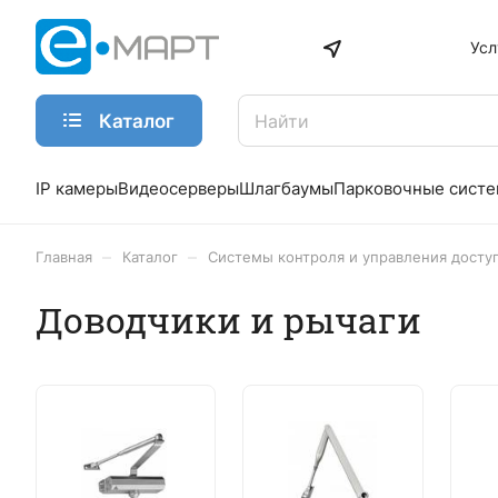
Усл
Каталог
IP камеры
Видеосерверы
Шлагбаумы
Парковочные сист
–
–
Главная
Каталог
Системы контроля и управления досту
Доводчики и рычаги