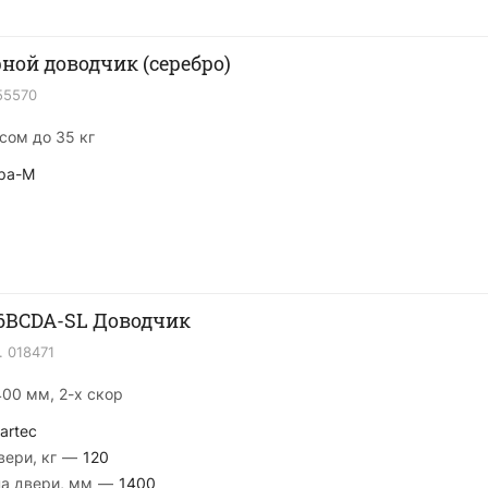
Нора-М 202 Дверной доводчик (серебро)
55570
сом до 35 кг
ра-М
36BCDA-SL Доводчик
.
018471
1400 мм, 2-х скор
artec
ери, кг
—
120
а двери, мм
—
1400