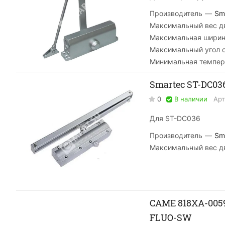
Производитель
—
Sm
Максимальный вес дв
Максимальная ширин
Максимальный угол 
Минимальная темпер
Smartec ST-DC03
0
В наличии
Арт
Для ST-DC036
Производитель
—
Sm
Максимальный вес дв
CAME 818XA-0059 Скользящий рычаг для открывания створки наруж
FLUO-SW