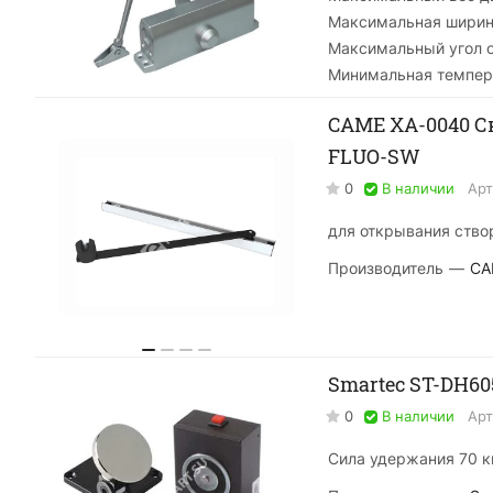
Максимальная ширин
Максимальный угол 
Минимальная темпер
CAME XA-0040 С
FLUO-SW
0
В наличии
Арт
для открывания ство
Производитель
—
CA
Smartec ST-DH6
0
В наличии
Арт
Сила удержания 70 к