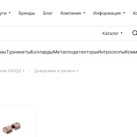
уги
Бренды
Блог
Компания
Информация
К
Каталог
емы
Турникеты
Болларды
Металлодетекторы
Интроскопы
Комм
–
пом (СКУД)
Доводчики и рычаги