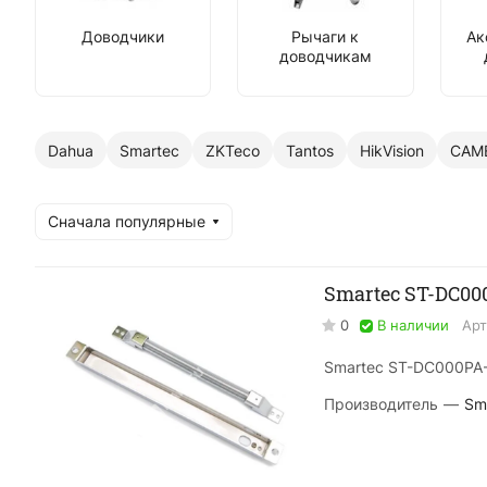
Доводчики
Рычаги к
Ак
доводчикам
Dahua
Smartec
ZKTeco
Tantos
HikVision
CAM
Сначала популярные
Smartec ST-DC0
0
В наличии
Арт
Smartec ST-DC000PA
Производитель
—
Sm