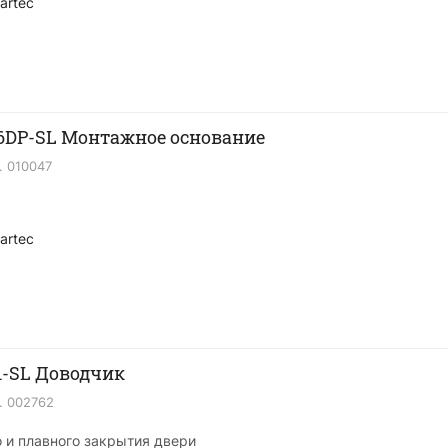
artec
36DP-SL Монтажное основание
.
010047
artec
1-SL Доводчик
.
002762
 и плавного закрытия двери