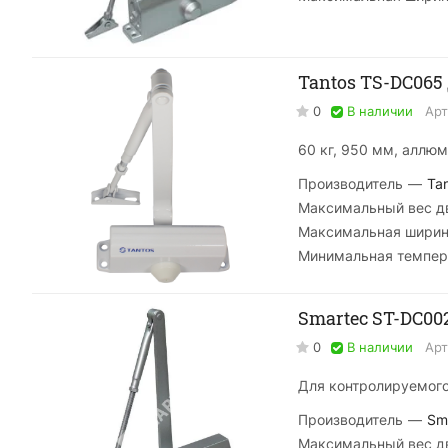
0
В наличии
Арт
60 кг, 950 мм, аллю
Производитель
—
Ta
Максимальный вес дв
Максимальная ширин
Минимальная темпер
Smartec ST-DC00
0
В наличии
Арт
Для контролируемого
Производитель
—
Sm
Максимальный вес дв