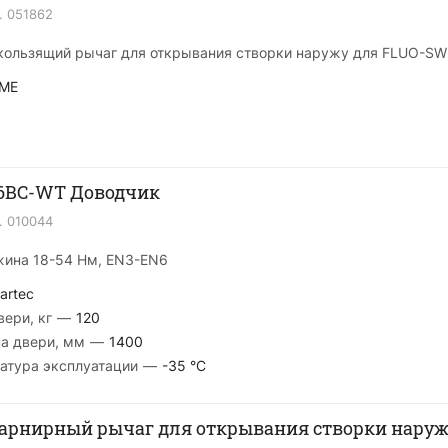
.
051862
ользящий рычаг для открывания створки наружу для FLUO-SW
ME
36BC-WT Доводчик
.
010044
ужина 18-54 Нм, EN3-EN6
artec
ери, кг
—
120
а двери, мм
—
1400
атура эксплуатации
—
-35 °С
арнирный рычаг для открывания створки наруж