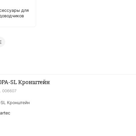
сессуары для
доводчиков
E
00PA-SL Кронштейн
.
006607
-SL Кронштейн
artec